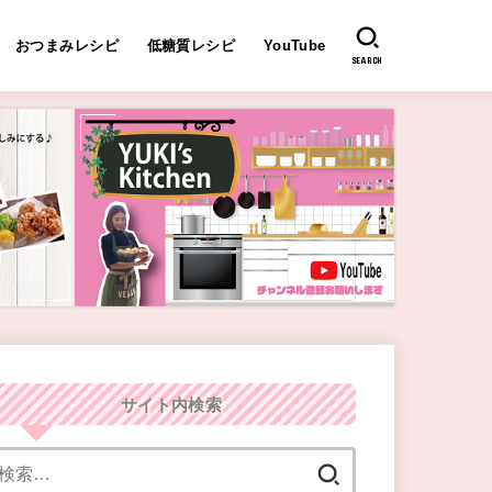
おつまみレシピ
低糖質レシピ
YouTube
SEARCH
サイト内検索
検
索: