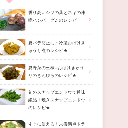
香り高いシソの葉とネギの味
噌ハンバーグ♬のレシピ
夏バテ防止に♬冷製おばけき
ゅうり煮のレシピ★
夏野菜の王様♫おばけきゅう
りのきんぴらのレシピ★
旬のスナップエンドウで旨味
絶品！焼きスナップエンドウ
のレシピ★
すぐに使える！栄養満点ドラ