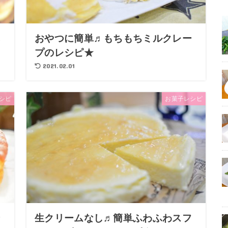
あ
おやつに簡単♬もちもちミルクレー
プのレシピ★
2021.02.01
シピ
お菓子レシピ
ン
生クリームなし♬簡単ふわふわスフ