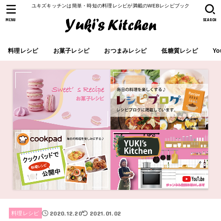
ユキズキッチンは簡単・時短の料理レシピが満載のWEBレシピブック
MENU
SEARCH
料理レシピ
お菓子レシピ
おつまみレシピ
低糖質レシピ
Yo
2020.12.20
2021.01.02
料理レシピ