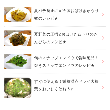
夏バテ防止に♬冷製おばけきゅうり
煮のレシピ★
夏野菜の王様♫おばけきゅうりのき
んぴらのレシピ★
旬のスナップエンドウで旨味絶品！
焼きスナップエンドウのレシピ★
すぐに使える！栄養満点ドライ大根
葉をおいしく使おう♫