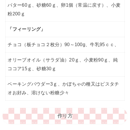
バター60ｇ、砂糖60ｇ、卵1個（常温に戻す）、小麦
粉200ｇ
「フィーリング」
チョコ（板チョコ２枚分）90～100g、牛乳95ｃｃ、
オリーブオイル（サラダ油）20ｇ、小麦粉90ｇ、純
ココア15ｇ、砂糖30ｇ
ベーキングパウダー3ｇ、かぼちゃの種又はピスタチ
オお好み、溶けない粉糖少々
作り方