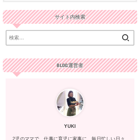
サイト内検索
検
索:
BLOG運営者
YUKI
2児のママで、仕事に育児に家事に、毎日忙しい日々