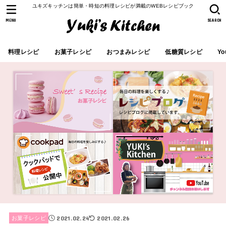
ユキズキッチンは簡単・時短の料理レシピが満載のWEBレシピブック
MENU
SEARCH
料理レシピ
お菓子レシピ
おつまみレシピ
低糖質レシピ
Yo
2021.02.24
2021.02.26
お菓子レシピ