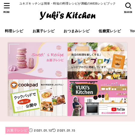
ユキズキッチンは簡単・時短の料理レシピが満載のWEBレシピブック
MENU
SEARCH
料理レシピ
お菓子レシピ
おつまみレシピ
低糖質レシピ
Yo
2021.01.12
2021.01.15
お菓子レシピ