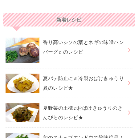
新着レシピ
香り高いシソの葉とネギの味噌ハン
バーグ♬のレシピ
夏バテ防止に♬冷製おばけきゅうり
煮のレシピ★
夏野菜の王様♫おばけきゅうりのき
んぴらのレシピ★
旬のスナップエンドウで旨味絶品！