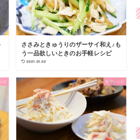
の
ささみときゅうりのザーサイ和え♪も
う一品欲しいときのお手軽レシピ
2021.01.02
シピ
料理レシピ