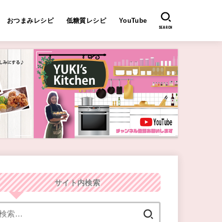
おつまみレシピ
低糖質レシピ
YouTube
SEARCH
サイト内検索
検
索: