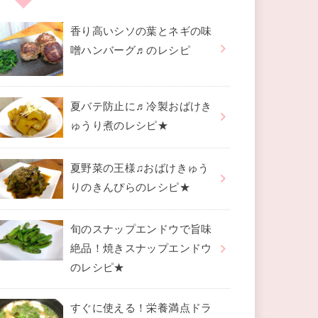
香り高いシソの葉とネギの味
噌ハンバーグ♬のレシピ
夏バテ防止に♬冷製おばけき
ゅうり煮のレシピ★
夏野菜の王様♫おばけきゅう
りのきんぴらのレシピ★
旬のスナップエンドウで旨味
絶品！焼きスナップエンドウ
のレシピ★
すぐに使える！栄養満点ドラ