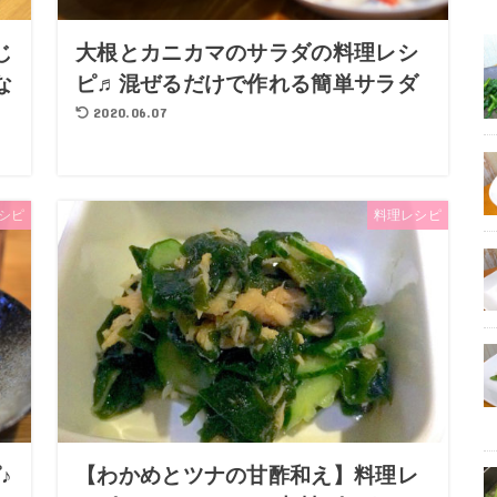
じ
大根とカニカマのサラダの料理レシ
な
ピ♬混ぜるだけで作れる簡単サラダ
2020.06.07
シピ
料理レシピ
♪
【わかめとツナの甘酢和え】料理レ