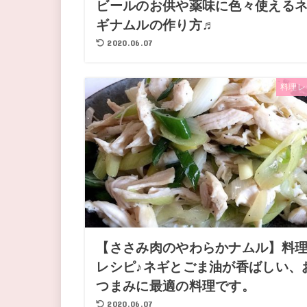
ビールのお供や薬味に色々使える
ギナムルの作り方♬
2020.06.07
料理レ
【ささみ肉のやわらかナムル】料
レシピ♪ネギとごま油が香ばしい、
つまみに最適の料理です。
2020.06.07