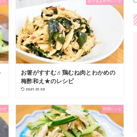
シピ
おつまみ料理レシピ
の
お箸がすすむ♬鶏むね肉とわかめの
梅酢和え★のレシピ
2021.01.02
シピ
料理レシピ