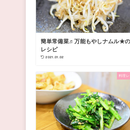
簡単常備菜♬万能もやしナムル★
レシピ
2021.01.02
料理レ