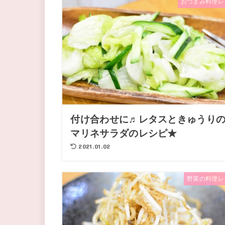
おつまみ料理レ
付け合わせに♬レタスときゅうり
マリネサラダのレシピ★
2021.01.02
野菜の料理レ