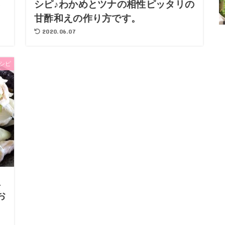
ネ
シピ♪わかめとツナの相性ピッタリの
甘酢和えの作り方です。
2020.06.07
シピ
理
お