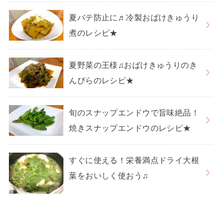
夏バテ防止に♬冷製おばけきゅうり
煮のレシピ★
夏野菜の王様♫おばけきゅうりのき
んぴらのレシピ★
旬のスナップエンドウで旨味絶品！
焼きスナップエンドウのレシピ★
すぐに使える！栄養満点ドライ大根
葉をおいしく使おう♫