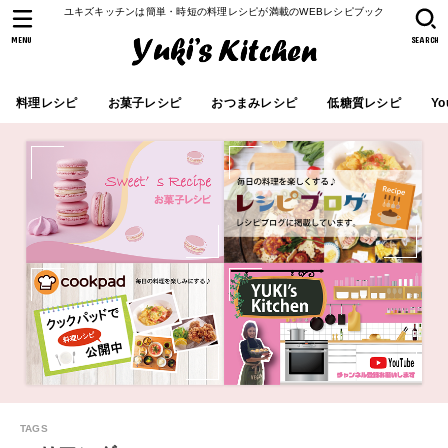
ユキズキッチンは簡単・時短の料理レシピが満載のWEBレシピブック
MENU
SEARCH
料理レシピ
お菓子レシピ
おつまみレシピ
低糖質レシピ
Yo