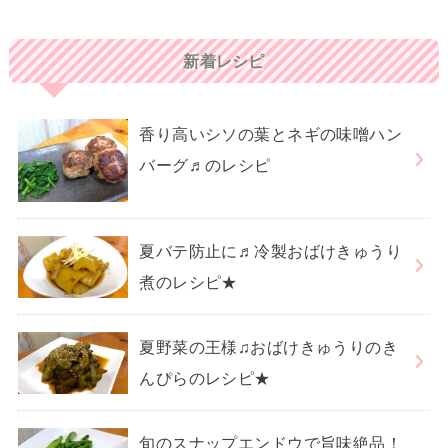
新着レシピ
香り高いシソの葉とネギの味噌ハン
バーグ♬のレシピ
夏バテ防止に♬冷製おばけきゅうり
煮のレシピ★
夏野菜の王様♫おばけきゅうりのき
んぴらのレシピ★
旬のスナップエンドウで旨味絶品！