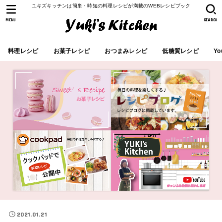
ユキズキッチンは簡単・時短の料理レシピが満載のWEBレシピブック
MENU
SEARCH
料理レシピ
お菓子レシピ
おつまみレシピ
低糖質レシピ
Yo
2021.01.21