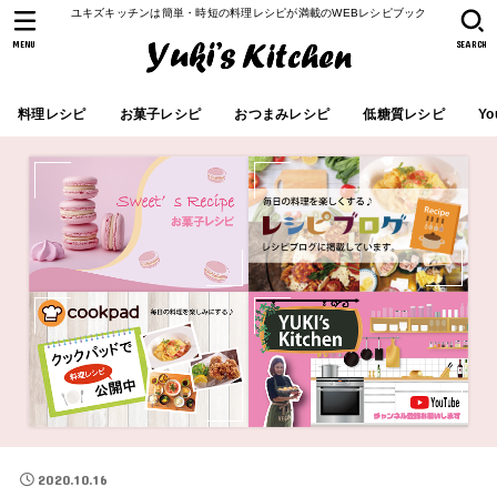
ユキズキッチンは簡単・時短の料理レシピが満載のWEBレシピブック
MENU
SEARCH
料理レシピ
お菓子レシピ
おつまみレシピ
低糖質レシピ
Yo
2020.10.16