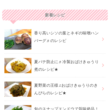
新着レシピ
香り高いシソの葉とネギの味噌ハン
バーグ♬のレシピ
夏バテ防止に♬冷製おばけきゅうり
煮のレシピ★
夏野菜の王様♫おばけきゅうりのき
んぴらのレシピ★
旬のスナップエンドウで旨味絶品！