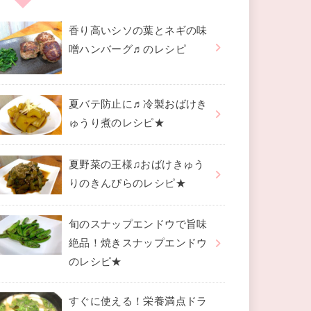
香り高いシソの葉とネギの味
噌ハンバーグ♬のレシピ
夏バテ防止に♬冷製おばけき
ゅうり煮のレシピ★
夏野菜の王様♫おばけきゅう
りのきんぴらのレシピ★
旬のスナップエンドウで旨味
絶品！焼きスナップエンドウ
のレシピ★
すぐに使える！栄養満点ドラ