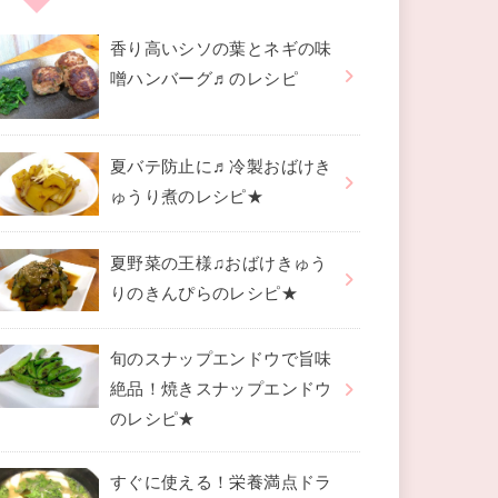
香り高いシソの葉とネギの味
噌ハンバーグ♬のレシピ
夏バテ防止に♬冷製おばけき
ゅうり煮のレシピ★
夏野菜の王様♫おばけきゅう
りのきんぴらのレシピ★
旬のスナップエンドウで旨味
絶品！焼きスナップエンドウ
のレシピ★
すぐに使える！栄養満点ドラ