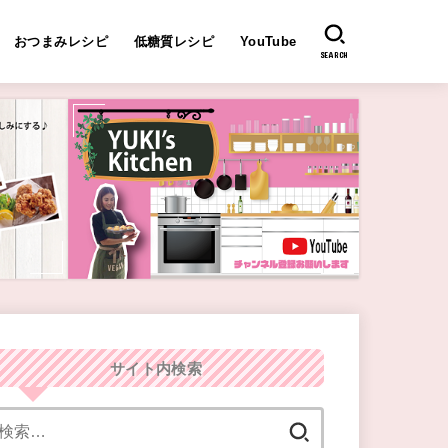
おつまみレシピ
低糖質レシピ
YouTube
SEARCH
サイト内検索
検
索: