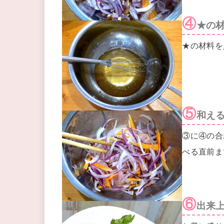
④
★の
★の材料を
⑤
和え
③に④の合
べる直前ま
⑥
出来