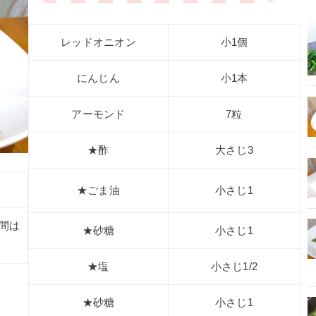
レッドオニオン
小1個
にんじん
小1本
アーモンド
7粒
★酢
大さじ3
★ごま油
小さじ1
時間は
★砂糖
小さじ1
★塩
小さじ1/2
★砂糖
小さじ1