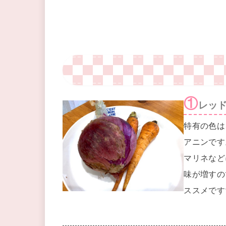
①
レッ
特有の色は
アニンです
マリネなど
味が増すの
ススメです