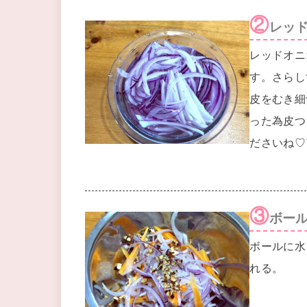
②
レッ
レッドオニ
す。さらし
皮をむき細
った為皮つ
ださいね♡
③
ボー
ボールに水
れる。