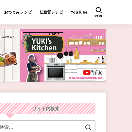
おつまみレシピ
低糖質レシピ
YouTube
SEARCH
サイト内検索
検
索: