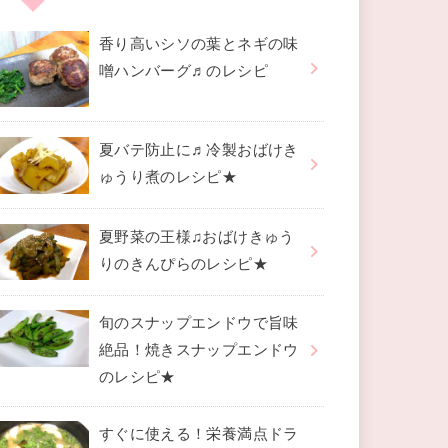
香り高いシソの葉とネギの味
噌ハンバーグ♬のレシピ
夏バテ防止に♬冷製おばけき
ゅうり煮のレシピ★
夏野菜の王様♫おばけきゅう
りのきんぴらのレシピ★
旬のスナップエンドウで旨味
絶品！焼きスナップエンドウ
のレシピ★
すぐに使える！栄養満点ドラ