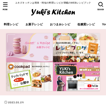
ユキズキッチンは簡単・時短の料理レシピが満載のWEBレシピブック
MENU
SEARCH
料理レシピ
お菓子レシピ
おつまみレシピ
低糖質レシピ
Yo
2023.05.29