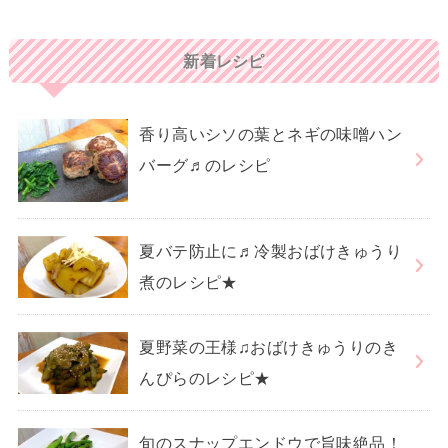
新着レシピ
香り高いシソの葉とネギの味噌ハン
バーグ♬のレシピ
夏バテ防止に♬冷製おばけきゅうり
煮のレシピ★
夏野菜の王様♫おばけきゅうりのき
んぴらのレシピ★
旬のスナップエンドウで旨味絶品！