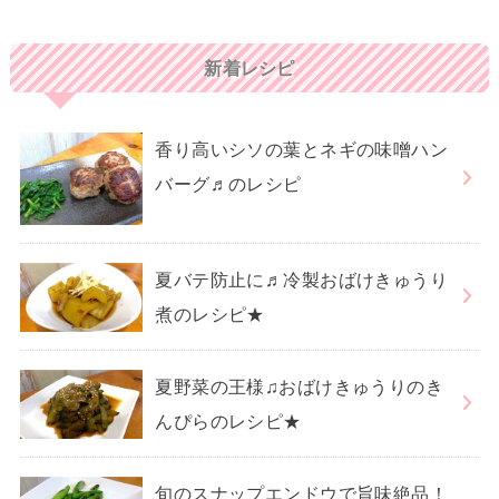
新着レシピ
香り高いシソの葉とネギの味噌ハン
バーグ♬のレシピ
夏バテ防止に♬冷製おばけきゅうり
煮のレシピ★
夏野菜の王様♫おばけきゅうりのき
んぴらのレシピ★
旬のスナップエンドウで旨味絶品！