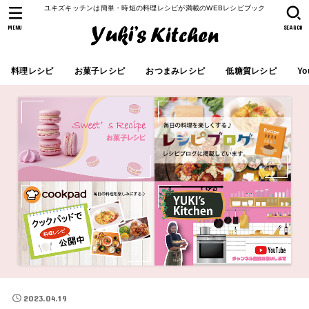
ユキズキッチンは簡単・時短の料理レシピが満載のWEBレシピブック
MENU
SEARCH
料理レシピ
お菓子レシピ
おつまみレシピ
低糖質レシピ
Yo
2023.04.19