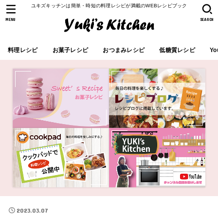
ユキズキッチンは簡単・時短の料理レシピが満載のWEBレシピブック
MENU
SEARCH
料理レシピ
お菓子レシピ
おつまみレシピ
低糖質レシピ
Yo
2023.03.07