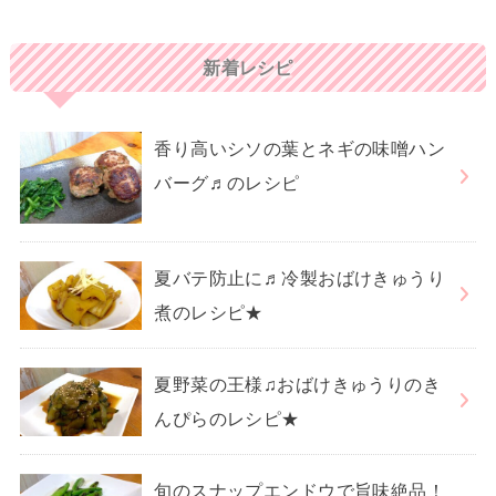
新着レシピ
香り高いシソの葉とネギの味噌ハン
バーグ♬のレシピ
夏バテ防止に♬冷製おばけきゅうり
煮のレシピ★
夏野菜の王様♫おばけきゅうりのき
んぴらのレシピ★
旬のスナップエンドウで旨味絶品！