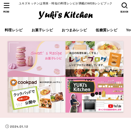
ユキズキッチンは簡単・時短の料理レシピが満載のWEBレシピブック
MENU
SEARCH
料理レシピ
お菓子レシピ
おつまみレシピ
低糖質レシピ
Yo
2024.01.12