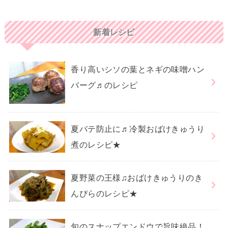
新着レシピ
香り高いシソの葉とネギの味噌ハン
バーグ♬のレシピ
夏バテ防止に♬冷製おばけきゅうり
煮のレシピ★
夏野菜の王様♫おばけきゅうりのき
んぴらのレシピ★
旬のスナップエンドウで旨味絶品！