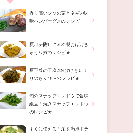
香り高いシソの葉とネギの味
噌ハンバーグ♬のレシピ
夏バテ防止に♬冷製おばけき
ゅうり煮のレシピ★
夏野菜の王様♫おばけきゅう
りのきんぴらのレシピ★
旬のスナップエンドウで旨味
絶品！焼きスナップエンドウ
のレシピ★
すぐに使える！栄養満点ドラ