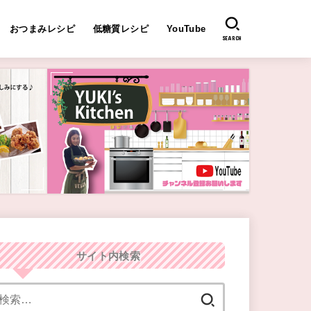
おつまみレシピ
低糖質レシピ
YouTube
SEARCH
サイト内検索
検
索: