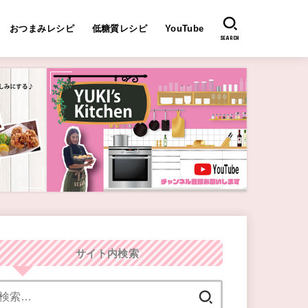
おつまみレシピ
低糖質レシピ
YouTube
SEARCH
サイト内検索
検
索: