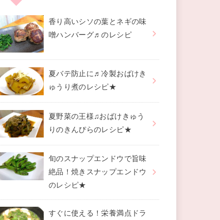
香り高いシソの葉とネギの味
噌ハンバーグ♬のレシピ
夏バテ防止に♬冷製おばけき
ゅうり煮のレシピ★
夏野菜の王様♫おばけきゅう
りのきんぴらのレシピ★
旬のスナップエンドウで旨味
絶品！焼きスナップエンドウ
のレシピ★
すぐに使える！栄養満点ドラ