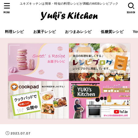
ユキズキッチンは簡単・時短の料理レシピが満載のWEBレシピブック
MENU
SEARCH
料理レシピ
お菓子レシピ
おつまみレシピ
低糖質レシピ
Yo
2023.07.07