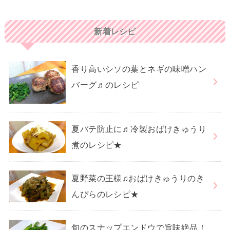
新着レシピ
香り高いシソの葉とネギの味噌ハン
バーグ♬のレシピ
夏バテ防止に♬冷製おばけきゅうり
煮のレシピ★
夏野菜の王様♫おばけきゅうりのき
んぴらのレシピ★
旬のスナップエンドウで旨味絶品！