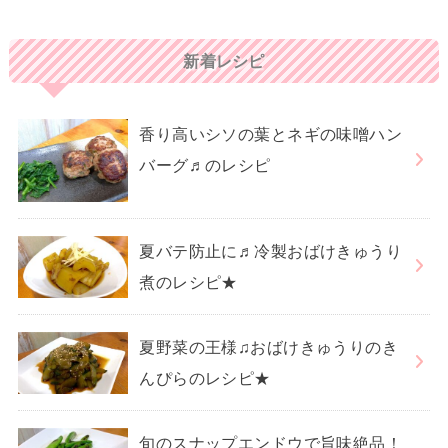
新着レシピ
香り高いシソの葉とネギの味噌ハン
バーグ♬のレシピ
夏バテ防止に♬冷製おばけきゅうり
煮のレシピ★
夏野菜の王様♫おばけきゅうりのき
んぴらのレシピ★
旬のスナップエンドウで旨味絶品！