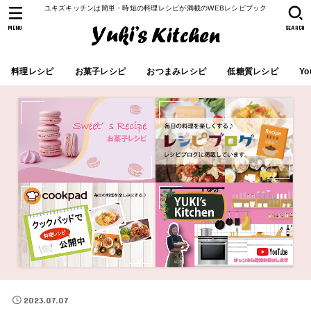
ユキズキッチンは簡単・時短の料理レシピが満載のWEBレシピブック
MENU
SEARCH
料理レシピ
お菓子レシピ
おつまみレシピ
低糖質レシピ
Yo
2023.07.07