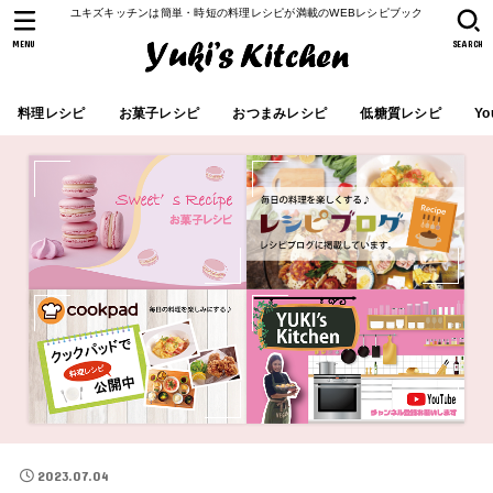
ユキズキッチンは簡単・時短の料理レシピが満載のWEBレシピブック
MENU
SEARCH
料理レシピ
お菓子レシピ
おつまみレシピ
低糖質レシピ
Yo
2023.07.04