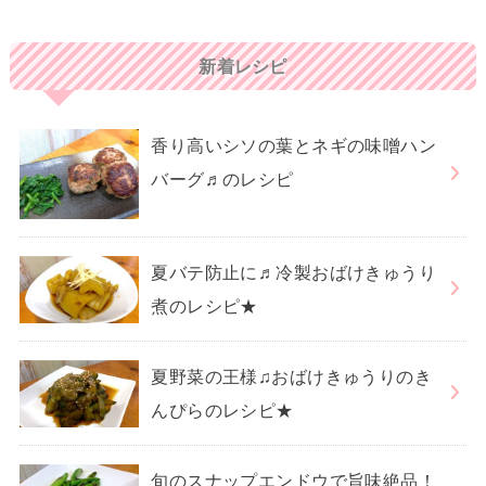
新着レシピ
香り高いシソの葉とネギの味噌ハン
バーグ♬のレシピ
夏バテ防止に♬冷製おばけきゅうり
煮のレシピ★
夏野菜の王様♫おばけきゅうりのき
んぴらのレシピ★
旬のスナップエンドウで旨味絶品！