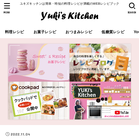
ユキズキッチンは簡単・時短の料理レシピが満載のWEBレシピブック
MENU
SEARCH
料理レシピ
お菓子レシピ
おつまみレシピ
低糖質レシピ
Yo
2022.11.04