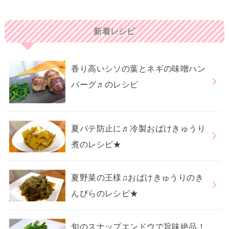
新着レシピ
香り高いシソの葉とネギの味噌ハン
バーグ♬のレシピ
夏バテ防止に♬冷製おばけきゅうり
煮のレシピ★
夏野菜の王様♫おばけきゅうりのき
んぴらのレシピ★
旬のスナップエンドウで旨味絶品！