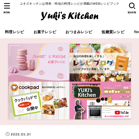
ユキズキッチンは簡単・時短の料理レシピが満載のWEBレシピブック
MENU
SEARCH
料理レシピ
お菓子レシピ
おつまみレシピ
低糖質レシピ
Yo
2022.05.01