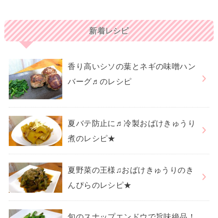
新着レシピ
香り高いシソの葉とネギの味噌ハン
バーグ♬のレシピ
夏バテ防止に♬冷製おばけきゅうり
煮のレシピ★
夏野菜の王様♫おばけきゅうりのき
んぴらのレシピ★
旬のスナップエンドウで旨味絶品！