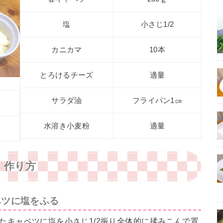
塩
小さじ1/2
カニカマ
10本
とろけるチーズ
適量
サラダ油
フライパン1㎝
水溶き小麦粉
適量
作り方
ベツに塩をふる
たキャベツに塩を小さじ1/2振り全体的に揉みこんで置