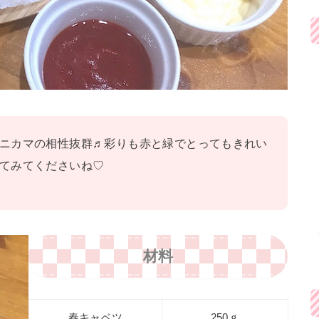
ニカマの相性抜群♬彩りも赤と緑でとってもきれい
てみてくださいね♡
材料
春キャベツ
250ｇ