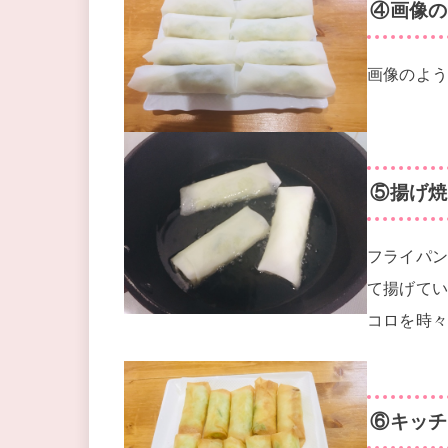
④画像の
画像のよう
⑤揚げ焼
フライパン
て揚げて
コロを時
⑥キッチ