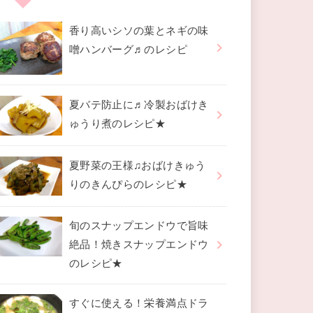
香り高いシソの葉とネギの味
噌ハンバーグ♬のレシピ
夏バテ防止に♬冷製おばけき
ゅうり煮のレシピ★
夏野菜の王様♫おばけきゅう
りのきんぴらのレシピ★
旬のスナップエンドウで旨味
絶品！焼きスナップエンドウ
のレシピ★
すぐに使える！栄養満点ドラ