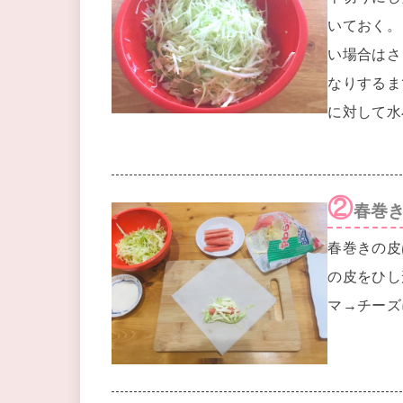
いておく。
い場合はさ
なりするま
に対して水
②
春巻
春巻きの皮
の皮をひし
マ→チーズ