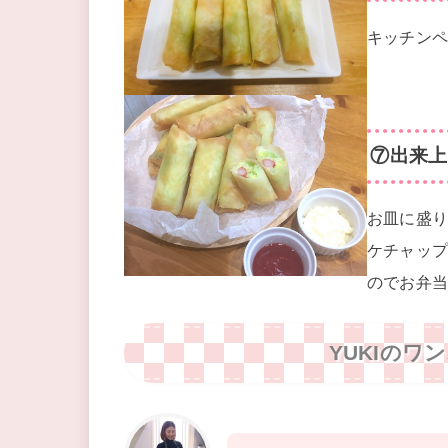
キッチン
⑦出来上
お皿に盛
ケチャッ
のでお弁
YUKIの