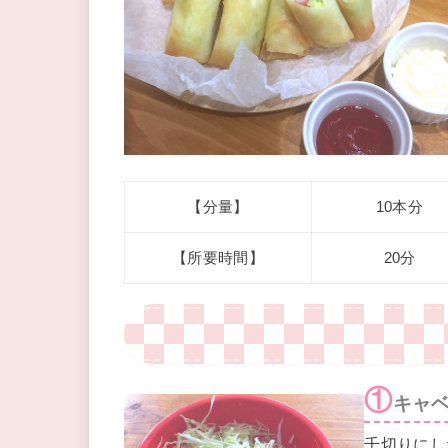
【分量】
10本分
【所要時間】
20分
①
キャ
千切りにし