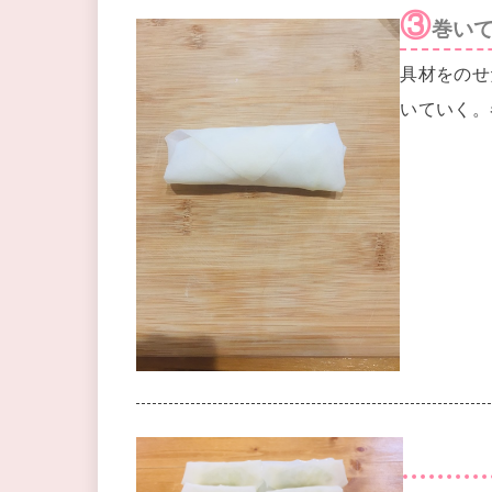
③
巻い
具材をのせ
いていく。