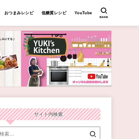
おつまみレシピ
低糖質レシピ
YouTube
SEARCH
サイト内検索
検
索: