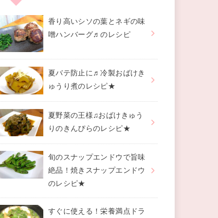
香り高いシソの葉とネギの味
噌ハンバーグ♬のレシピ
夏バテ防止に♬冷製おばけき
ゅうり煮のレシピ★
夏野菜の王様♫おばけきゅう
りのきんぴらのレシピ★
旬のスナップエンドウで旨味
絶品！焼きスナップエンドウ
のレシピ★
すぐに使える！栄養満点ドラ