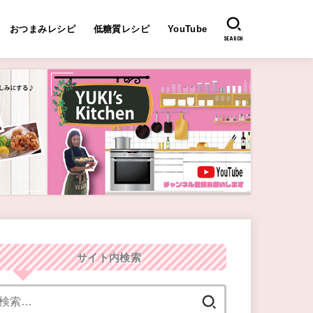
おつまみレシピ
低糖質レシピ
YouTube
SEARCH
サイト内検索
検
索: