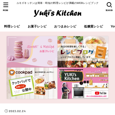
ユキズキッチンは簡単・時短の料理レシピが満載のWEBレシピブック
MENU
SEARCH
料理レシピ
お菓子レシピ
おつまみレシピ
低糖質レシピ
Yo
2023.02.24