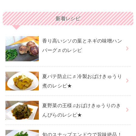
新着レシピ
香り高いシソの葉とネギの味噌ハン
バーグ♬のレシピ
夏バテ防止に♬冷製おばけきゅうり
煮のレシピ★
夏野菜の王様♫おばけきゅうりのき
んぴらのレシピ★
旬のスナップエンドウで旨味絶品！