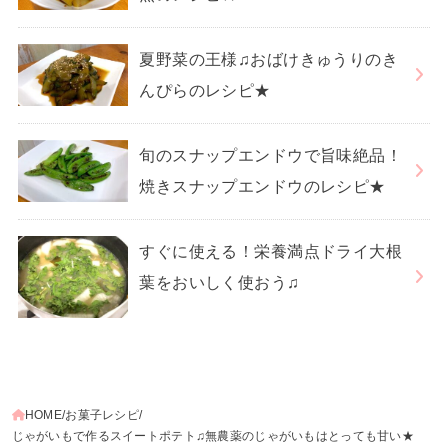
夏野菜の王様♫おばけきゅうりのき
んぴらのレシピ★
旬のスナップエンドウで旨味絶品！
焼きスナップエンドウのレシピ★
すぐに使える！栄養満点ドライ大根
葉をおいしく使おう♫
HOME
お菓子レシピ
じゃがいもで作るスイートポテト♫無農薬のじゃがいもはとっても甘い★