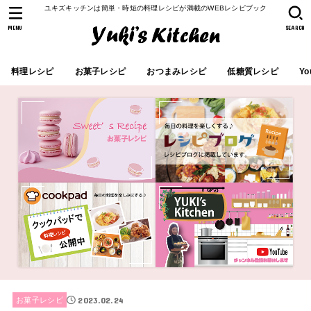
ユキズキッチンは簡単・時短の料理レシピが満載のWEBレシピブック
MENU
SEARCH
料理レシピ
お菓子レシピ
おつまみレシピ
低糖質レシピ
Yo
2023.02.24
お菓子レシピ