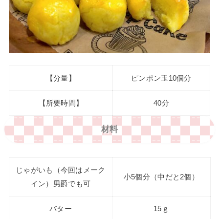
【分量】
ピンポン玉10個分
【所要時間】
40分
材料
じゃがいも（今回はメーク
小5個分（中だと2個）
イン）男爵でも可
バター
15ｇ