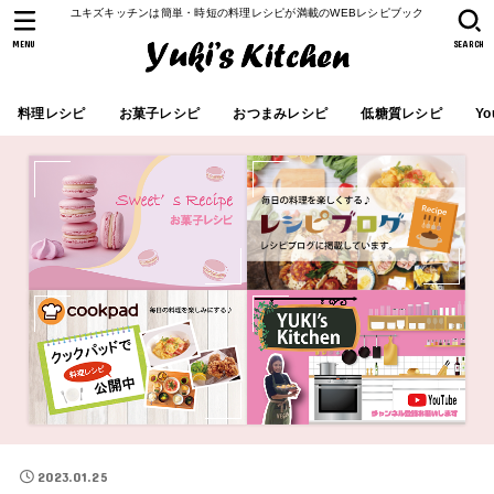
ユキズキッチンは簡単・時短の料理レシピが満載のWEBレシピブック
MENU
SEARCH
料理レシピ
お菓子レシピ
おつまみレシピ
低糖質レシピ
Yo
2023.01.25