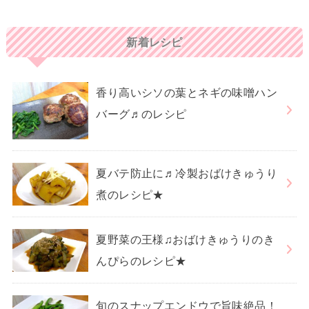
新着レシピ
香り高いシソの葉とネギの味噌ハン
バーグ♬のレシピ
夏バテ防止に♬冷製おばけきゅうり
煮のレシピ★
夏野菜の王様♫おばけきゅうりのき
んぴらのレシピ★
旬のスナップエンドウで旨味絶品！