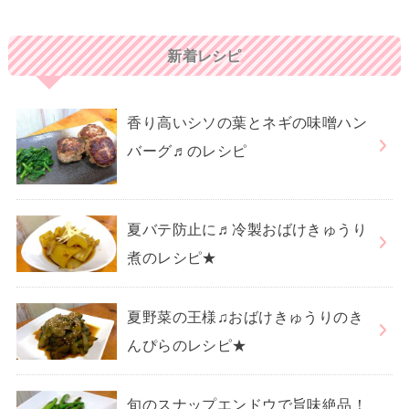
新着レシピ
香り高いシソの葉とネギの味噌ハン
バーグ♬のレシピ
夏バテ防止に♬冷製おばけきゅうり
煮のレシピ★
夏野菜の王様♫おばけきゅうりのき
んぴらのレシピ★
旬のスナップエンドウで旨味絶品！