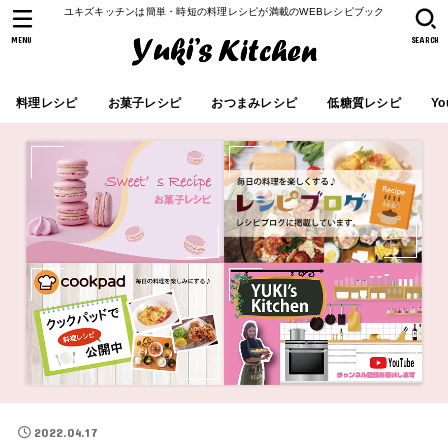
ユキズキッチンは簡単・時短の料理レシピが満載のWEBレシピブック
MENU
SEARCH
料理レシピ
お菓子レシピ
おつまみレシピ
低糖質レシピ
Yo
2022.04.17