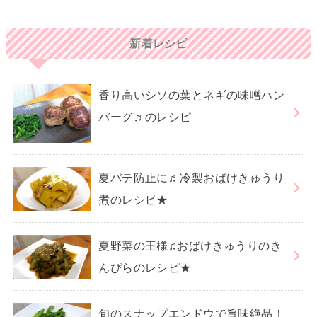
新着レシピ
香り高いシソの葉とネギの味噌ハン
バーグ♬のレシピ
夏バテ防止に♬冷製おばけきゅうり
煮のレシピ★
夏野菜の王様♫おばけきゅうりのき
んぴらのレシピ★
旬のスナップエンドウで旨味絶品！