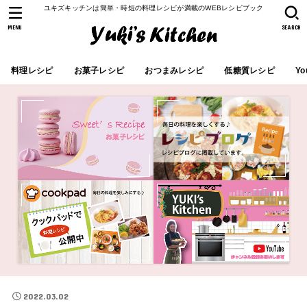
ユキズキッチンは簡単・時短の料理レシピが満載のWEBレシピブック
MENU
SEARCH
料理レシピ
お菓子レシピ
おつまみレシピ
低糖質レシピ
Yo
2022.03.02