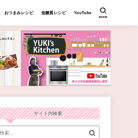
おつまみレシピ
低糖質レシピ
YouTube
SEARCH
サイト内検索
検
索: