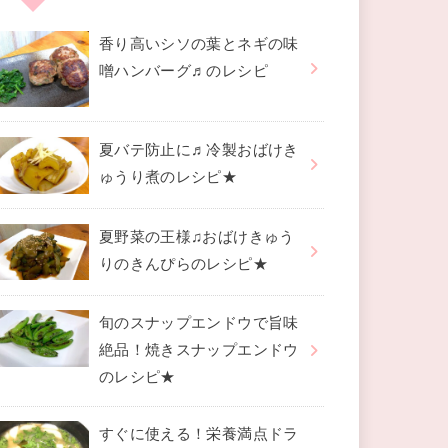
香り高いシソの葉とネギの味
噌ハンバーグ♬のレシピ
夏バテ防止に♬冷製おばけき
ゅうり煮のレシピ★
夏野菜の王様♫おばけきゅう
りのきんぴらのレシピ★
旬のスナップエンドウで旨味
絶品！焼きスナップエンドウ
のレシピ★
すぐに使える！栄養満点ドラ