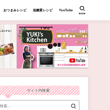
おつまみレシピ
低糖質レシピ
YouTube
SEARCH
サイト内検索
検
索: