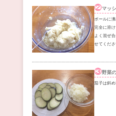
②
マッ
ボールに沸
完全に溶け
よく混ぜ合
せてくださ
③
野菜
茄子は斜め