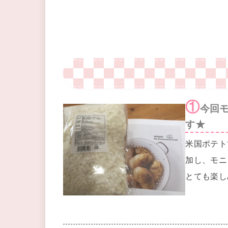
①
今回
す★
米国ポテト
加し、モニ
とても楽し