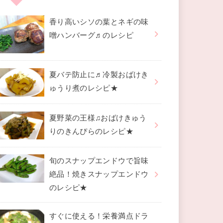
香り高いシソの葉とネギの味
噌ハンバーグ♬のレシピ
夏バテ防止に♬冷製おばけき
ゅうり煮のレシピ★
夏野菜の王様♫おばけきゅう
りのきんぴらのレシピ★
旬のスナップエンドウで旨味
絶品！焼きスナップエンドウ
のレシピ★
すぐに使える！栄養満点ドラ