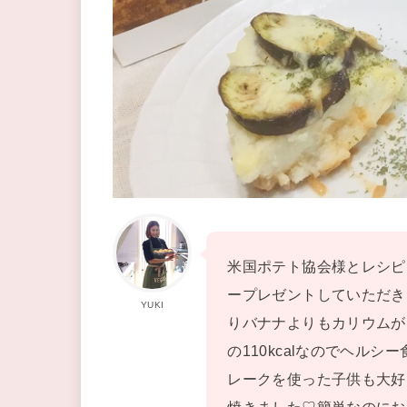
米国ポテト協会様とレシピ
ープレゼントしていただき
YUKI
りバナナよりもカリウムが
の110kcalなのでヘル
レークを使った子供も大好