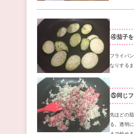
④茄子を
フライパン
なりする
⑤同じフ
先ほどの
る。透明
まで炒め