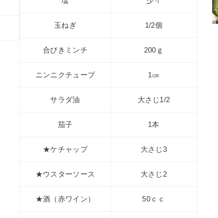
塩
少々
玉ねぎ
1/2個
合びきミンチ
200ｇ
ニンニクチューブ
1㎝
サラダ油
大さじ1/2
茄子
1本
★ケチャップ
大さじ3
★ウスターソース
大さじ2
★酒（赤ワイン）
50ｃｃ