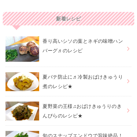
新着レシピ
香り高いシソの葉とネギの味噌ハン
バーグ♬のレシピ
夏バテ防止に♬冷製おばけきゅうり
煮のレシピ★
夏野菜の王様♫おばけきゅうりのき
んぴらのレシピ★
旬のスナップエンドウで旨味絶品！