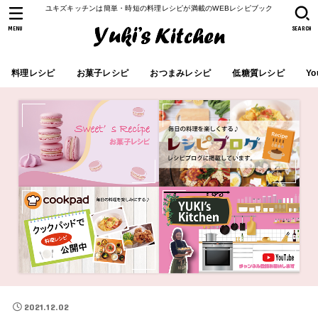
ユキズキッチンは簡単・時短の料理レシピが満載のWEBレシピブック
MENU
SEARCH
料理レシピ
お菓子レシピ
おつまみレシピ
低糖質レシピ
Yo
2021.12.02