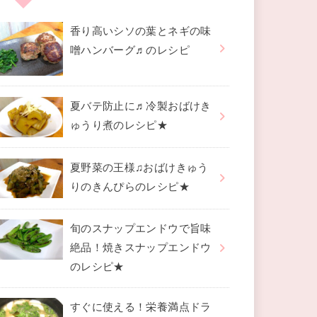
香り高いシソの葉とネギの味
噌ハンバーグ♬のレシピ
夏バテ防止に♬冷製おばけき
ゅうり煮のレシピ★
夏野菜の王様♫おばけきゅう
りのきんぴらのレシピ★
旬のスナップエンドウで旨味
絶品！焼きスナップエンドウ
のレシピ★
すぐに使える！栄養満点ドラ