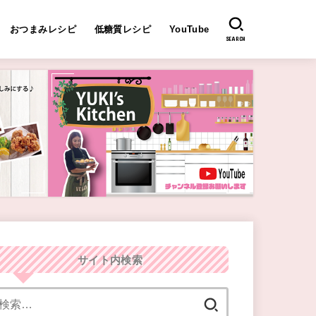
おつまみレシピ
低糖質レシピ
YouTube
SEARCH
サイト内検索
検
索: