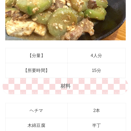
【分量】
4人分
【所要時間】
15分
材料
ヘチマ
2本
木綿豆腐
半丁