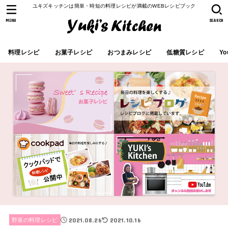
ユキズキッチンは簡単・時短の料理レシピが満載のWEBレシピブック
MENU
SEARCH
料理レシピ
お菓子レシピ
おつまみレシピ
低糖質レシピ
Yo
2021.08.26
2021.10.16
野菜の料理レシピ