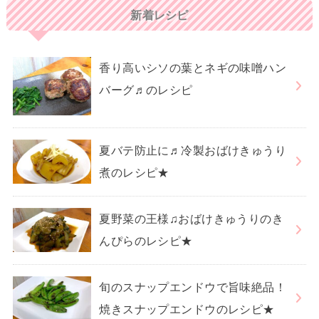
新着レシピ
香り高いシソの葉とネギの味噌ハン
バーグ♬のレシピ
夏バテ防止に♬冷製おばけきゅうり
煮のレシピ★
夏野菜の王様♫おばけきゅうりのき
んぴらのレシピ★
旬のスナップエンドウで旨味絶品！
焼きスナップエンドウのレシピ★