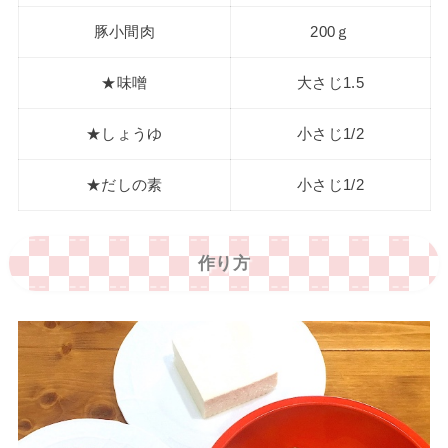
豚小間肉
200ｇ
★味噌
大さじ1.5
★しょうゆ
小さじ1/2
★だしの素
小さじ1/2
作り方