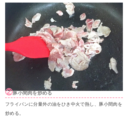
②
豚小間肉を炒める
フライパンに分量外の油をひき中火で熱し、豚小間肉を
炒める。