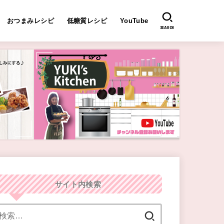
おつまみレシピ
低糖質レシピ
YouTube
SEARCH
サイト内検索
検
索: