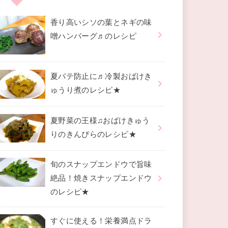
香り高いシソの葉とネギの味
噌ハンバーグ♬のレシピ
夏バテ防止に♬冷製おばけき
ゅうり煮のレシピ★
夏野菜の王様♫おばけきゅう
りのきんぴらのレシピ★
旬のスナップエンドウで旨味
絶品！焼きスナップエンドウ
のレシピ★
すぐに使える！栄養満点ドラ