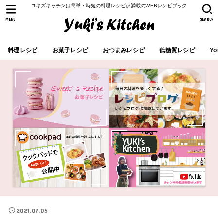
ユキズキッチンは簡単・時短の料理レシピが満載のWEBレシピブック
MENU
SEARCH
料理レシピ
お菓子レシピ
おつまみレシピ
低糖質レシピ
Yo
2021.07.05