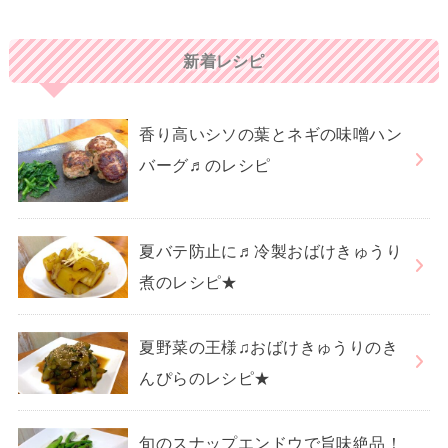
新着レシピ
香り高いシソの葉とネギの味噌ハン
バーグ♬のレシピ
夏バテ防止に♬冷製おばけきゅうり
煮のレシピ★
夏野菜の王様♫おばけきゅうりのき
んぴらのレシピ★
旬のスナップエンドウで旨味絶品！