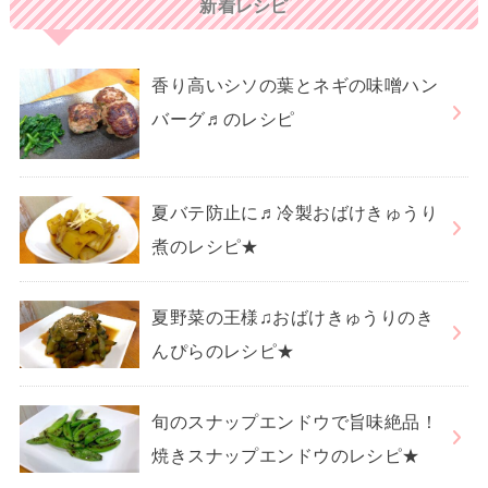
新着レシピ
香り高いシソの葉とネギの味噌ハン
バーグ♬のレシピ
夏バテ防止に♬冷製おばけきゅうり
煮のレシピ★
夏野菜の王様♫おばけきゅうりのき
んぴらのレシピ★
旬のスナップエンドウで旨味絶品！
焼きスナップエンドウのレシピ★