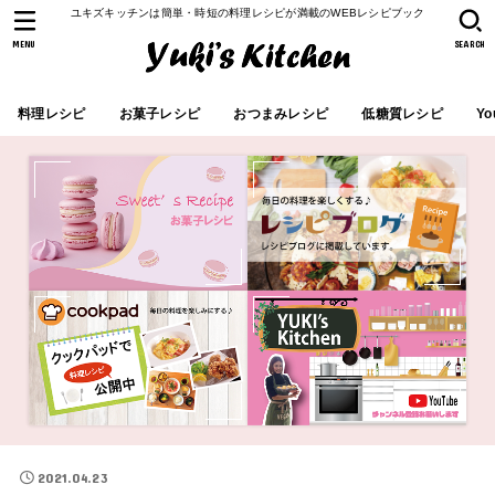
ユキズキッチンは簡単・時短の料理レシピが満載のWEBレシピブック
MENU
SEARCH
料理レシピ
お菓子レシピ
おつまみレシピ
低糖質レシピ
Yo
2021.04.23