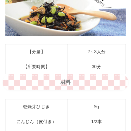
【分量】
2～3人分
【所要時間】
30分
材料
乾燥芽ひじき
9g
にんじん（皮付き）
1/2本