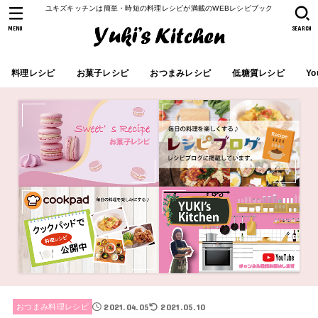
ユキズキッチンは簡単・時短の料理レシピが満載のWEBレシピブック
MENU
SEARCH
料理レシピ
お菓子レシピ
おつまみレシピ
低糖質レシピ
Yo
2021.04.05
2021.05.10
おつまみ料理レシピ