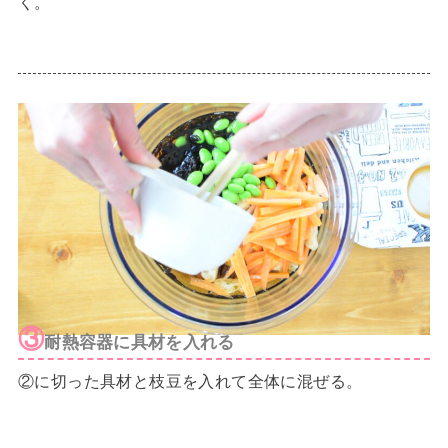
く。
③
耐熱容器に具材を入れる
②に切った具材と枝豆を入れて全体に混ぜる。