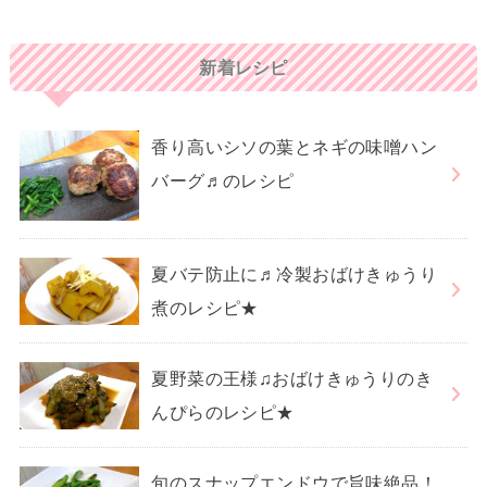
新着レシピ
香り高いシソの葉とネギの味噌ハン
バーグ♬のレシピ
夏バテ防止に♬冷製おばけきゅうり
煮のレシピ★
夏野菜の王様♫おばけきゅうりのき
んぴらのレシピ★
旬のスナップエンドウで旨味絶品！