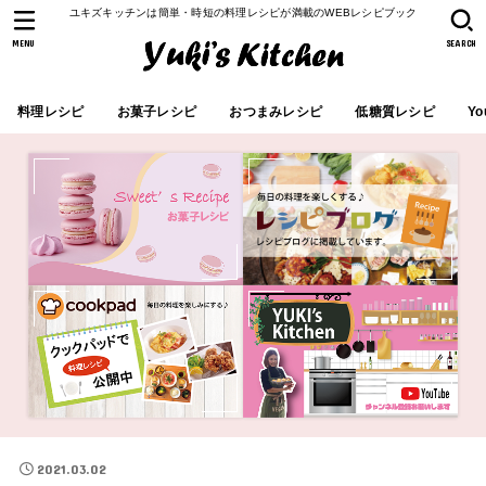
ユキズキッチンは簡単・時短の料理レシピが満載のWEBレシピブック
MENU
SEARCH
料理レシピ
お菓子レシピ
おつまみレシピ
低糖質レシピ
Yo
2021.03.02