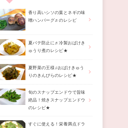
香り高いシソの葉とネギの味
噌ハンバーグ♬のレシピ
夏バテ防止に♬冷製おばけき
ゅうり煮のレシピ★
夏野菜の王様♫おばけきゅう
りのきんぴらのレシピ★
旬のスナップエンドウで旨味
絶品！焼きスナップエンドウ
のレシピ★
すぐに使える！栄養満点ドラ