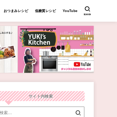
おつまみレシピ
低糖質レシピ
YouTube
SEARCH
サイト内検索
検
索: