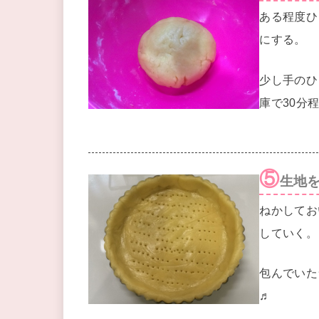
ある程度ひ
にする。
少し手のひ
庫で30分
⑤
生地
ねかしてお
していく。
包んでいた
♬