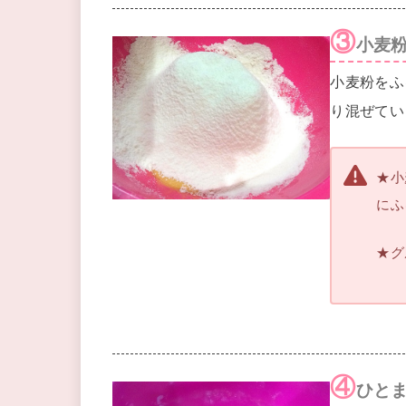
③
小麦
小麦粉をふ
り混ぜてい
★小
にふ
★グ
④
ひとま