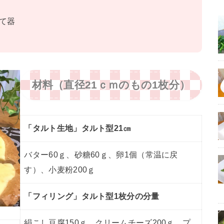
て器
材料（直径21ｃｍのもの1枚分）
「タルト生地」タルト型21㎝
バター60ｇ、砂糖60ｇ、卵1個（常温に戻
す）、小麦粉200ｇ
「フィリング」タルト型1枚分の分量
絹こし豆腐150ｇ、クリームチーズ200ｇ、プ