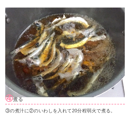
④
煮る
③の煮汁に②のいわしを入れて20分程弱火で煮る。