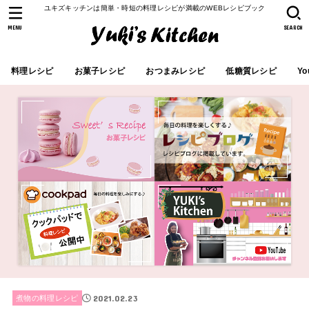
ユキズキッチンは簡単・時短の料理レシピが満載のWEBレシピブック
MENU
SEARCH
料理レシピ
お菓子レシピ
おつまみレシピ
低糖質レシピ
Yo
2021.02.23
煮物の料理レシピ