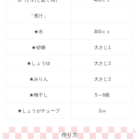
水（いわし茹で用）
400ｃｃ
「煮汁」
★水
300ｃｃ
★砂糖
大さじ1
★しょうゆ
大さじ2
★みりん
大さじ2
★梅干し
5～6個
★しょうがチューブ
2㎝
作り方