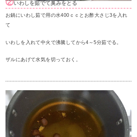
②
いわしを茹でて臭みをとる
お鍋にいわし茹で用の水400ｃｃとお酢大さじ3を入れ
て
いわしを入れて中火で沸騰してから4～5分茹でる。
ザルにあげて水気を切っておく。