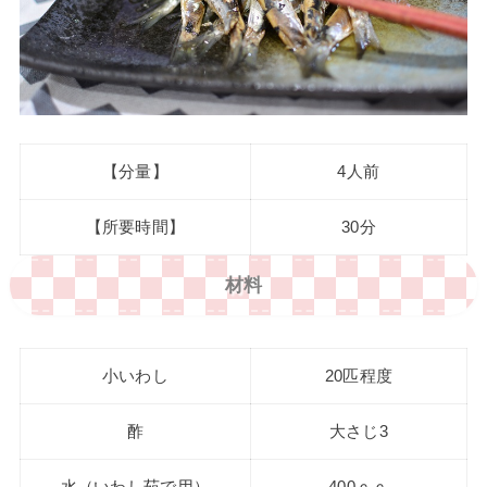
【分量】
4人前
【所要時間】
30分
材料
小いわし
20匹程度
酢
大さじ3