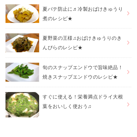
夏バテ防止に♬冷製おばけきゅうり
煮のレシピ★
夏野菜の王様♫おばけきゅうりのき
んぴらのレシピ★
旬のスナップエンドウで旨味絶品！
焼きスナップエンドウのレシピ★
すぐに使える！栄養満点ドライ大根
葉をおいしく使おう♫