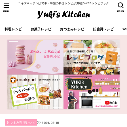
ユキズキッチンは簡単・時短の料理レシピが満載のWEBレシピブック
MENU
SEARCH
料理レシピ
お菓子レシピ
おつまみレシピ
低糖質レシピ
Yo
2021.02.01
おつまみ料理レシピ