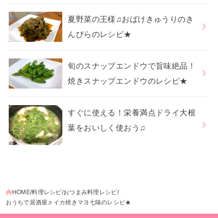
夏野菜の王様♫おばけきゅうりのき
んぴらのレシピ★
旬のスナップエンドウで旨味絶品！
焼きスナップエンドウのレシピ★
すぐに使える！栄養満点ドライ大根
葉をおいしく使おう♫
HOME
料理レシピ
おつまみ料理レシピ
おうちで居酒屋♬イカ焼きマヨ七味のレシピ★