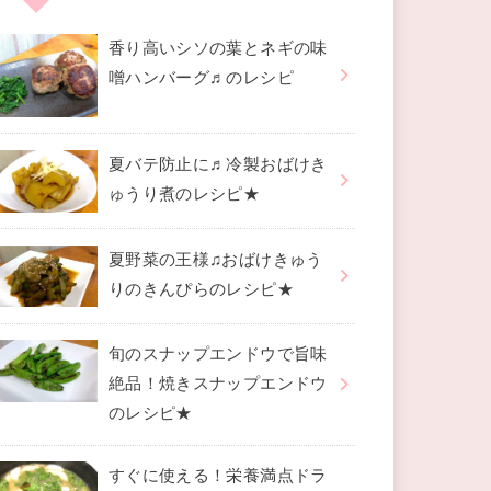
香り高いシソの葉とネギの味
噌ハンバーグ♬のレシピ
夏バテ防止に♬冷製おばけき
ゅうり煮のレシピ★
夏野菜の王様♫おばけきゅう
りのきんぴらのレシピ★
旬のスナップエンドウで旨味
絶品！焼きスナップエンドウ
のレシピ★
すぐに使える！栄養満点ドラ