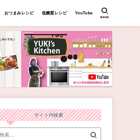
おつまみレシピ
低糖質レシピ
YouTube
SEARCH
サイト内検索
検
索: