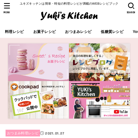
ユキズキッチンは簡単・時短の料理レシピが満載のWEBレシピブック
MENU
SEARCH
料理レシピ
お菓子レシピ
おつまみレシピ
低糖質レシピ
Yo
2021.01.27
おつまみ料理レシピ