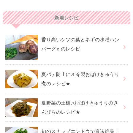
新着レシピ
香り高いシソの葉とネギの味噌ハン
バーグ♬のレシピ
夏バテ防止に♬冷製おばけきゅうり
煮のレシピ★
夏野菜の王様♫おばけきゅうりのき
んぴらのレシピ★
旬のスナップエンドウで旨味絶品！