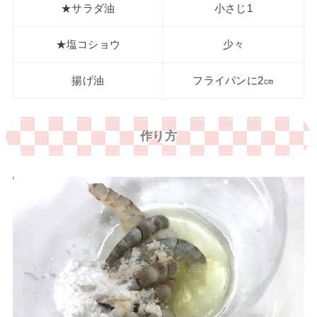
★サラダ油
小さじ1
★塩コショウ
少々
揚げ油
フライパンに2㎝
作り方