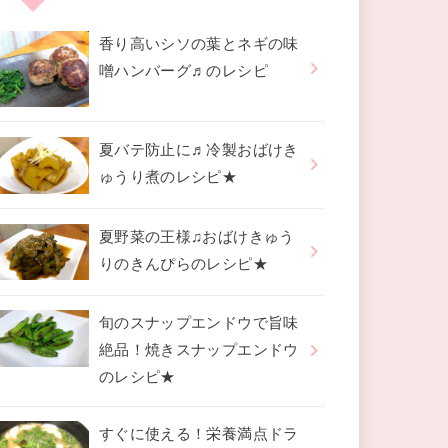
香り高いシソの葉とネギの味
噌ハンバーグ♬のレシピ
夏バテ防止に♬冷製おばけき
ゅうり煮のレシピ★
夏野菜の王様♫おばけきゅう
りのきんぴらのレシピ★
旬のスナップエンドウで旨味
絶品！焼きスナップエンドウ
のレシピ★
すぐに使える！栄養満点ドラ