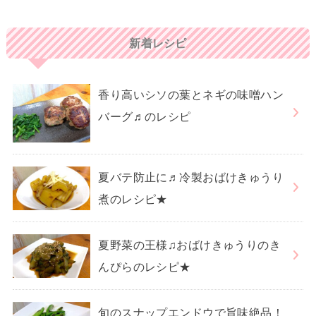
新着レシピ
香り高いシソの葉とネギの味噌ハン
バーグ♬のレシピ
夏バテ防止に♬冷製おばけきゅうり
煮のレシピ★
夏野菜の王様♫おばけきゅうりのき
んぴらのレシピ★
旬のスナップエンドウで旨味絶品！