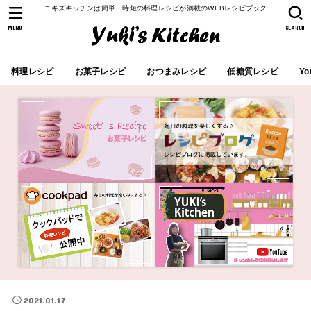
ユキズキッチンは簡単・時短の料理レシピが満載のWEBレシピブック
MENU
SEARCH
料理レシピ
お菓子レシピ
おつまみレシピ
低糖質レシピ
Yo
2021.01.17