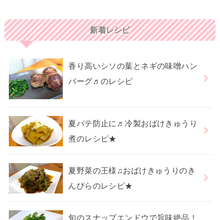
新着レシピ
香り高いシソの葉とネギの味噌ハン
バーグ♬のレシピ
夏バテ防止に♬冷製おばけきゅうり
煮のレシピ★
夏野菜の王様♫おばけきゅうりのき
んぴらのレシピ★
旬のスナップエンドウで旨味絶品！