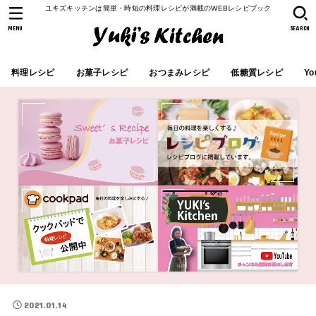
ユキズキッチンは簡単・時短の料理レシピが満載のWEBレシピブック
MENU
SEARCH
料理レシピ
お菓子レシピ
おつまみレシピ
低糖質レシピ
Yo
2021.01.14