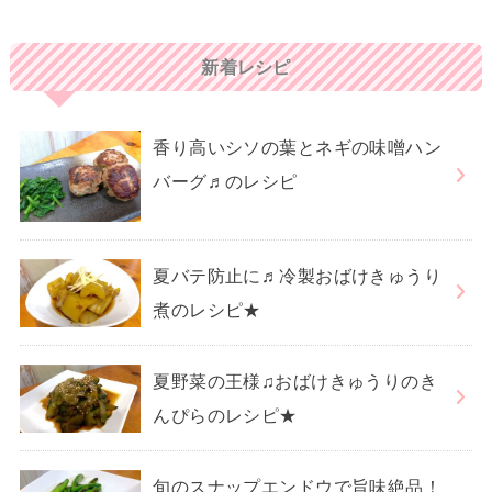
新着レシピ
香り高いシソの葉とネギの味噌ハン
バーグ♬のレシピ
夏バテ防止に♬冷製おばけきゅうり
煮のレシピ★
夏野菜の王様♫おばけきゅうりのき
んぴらのレシピ★
旬のスナップエンドウで旨味絶品！