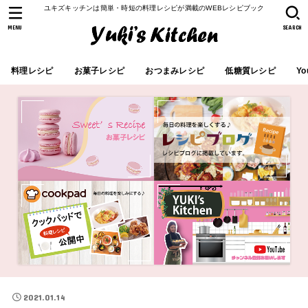
ユキズキッチンは簡単・時短の料理レシピが満載のWEBレシピブック
MENU
SEARCH
料理レシピ
お菓子レシピ
おつまみレシピ
低糖質レシピ
Yo
2021.01.14