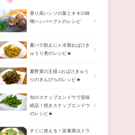
香り高いシソの葉とネギの味
噌ハンバーグ♬のレシピ
夏バテ防止に♬冷製おばけき
ゅうり煮のレシピ★
夏野菜の王様♫おばけきゅう
りのきんぴらのレシピ★
旬のスナップエンドウで旨味
絶品！焼きスナップエンドウ
のレシピ★
すぐに使える！栄養満点ドラ