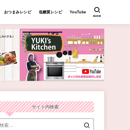
おつまみレシピ
低糖質レシピ
YouTube
SEARCH
サイト内検索
検
索: