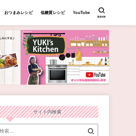
おつまみレシピ
低糖質レシピ
YouTube
SEARCH
サイト内検索
検
索: