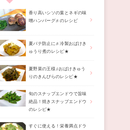
香り高いシソの葉とネギの味
噌ハンバーグ♬のレシピ
夏バテ防止に♬冷製おばけき
ゅうり煮のレシピ★
夏野菜の王様♫おばけきゅう
りのきんぴらのレシピ★
旬のスナップエンドウで旨味
絶品！焼きスナップエンドウ
のレシピ★
すぐに使える！栄養満点ドラ